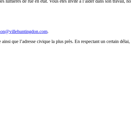
es lumières de rue en état. Vous êtes invité à l’aider dans son travail, n
tion@villehuntingdon.com
.
nsi que l’adresse civique la plus près. En respectant un certain délai, u